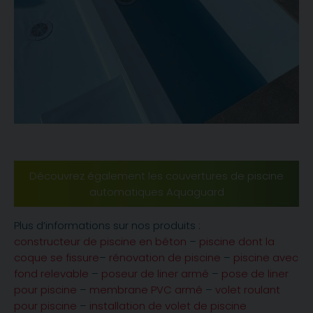
Découvrez également les couvertures de piscine
automatiques Aquaguard
Plus d’informations sur nos produits :
constructeur de piscine en béton
–
piscine dont la
coque se fissure
–
rénovation de piscine
–
piscine avec
fond relevable
–
poseur de liner armé
–
pose de liner
pour piscine
–
membrane PVC armé
–
volet roulant
pour piscine
–
installation de volet de piscine