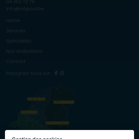
04 362 72 78
info@mhpool.be
Home
Services
Spécialités
Nos réalisations
Contact
Rejoignez-nous sur